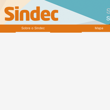
S
S
Sobre o Sindec
Mapa